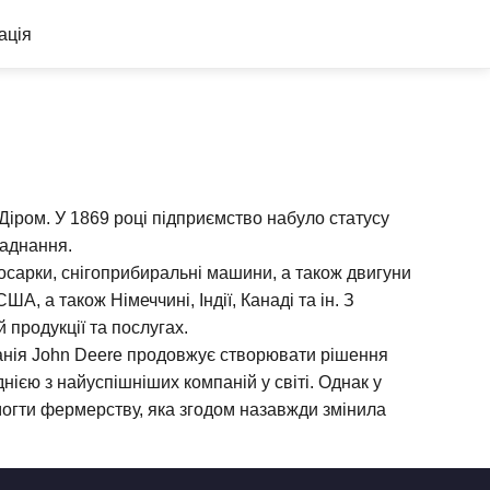
ація
іром. У 1869 році підприємство набуло статусу
ладнання.
окосарки, снігоприбиральні машини, а також двигуни
, а також Німеччині, Індії, Канаді та ін. З
 продукції та послугах.
мпанія John Deere продовжує створювати рішення
нією з найуспішніших компаній у світі. Однак у
могти фермерству, яка згодом назавжди змінила