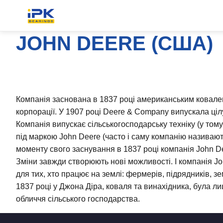
JOHN DEERE (США)
Компанія заснована в 1837 році американським ковале
корпорації. У 1907 році Deere & Company випускала цілу
Компанія випускає сільськогосподарську техніку (у тому
під маркою John Deere (часто і саму компанію називають
моменту свого заснування в 1837 році компанія John Dee
Зміни завжди створюють нові можливості. І компанія Jo
для тих, хто працює на землі: фермерів, підрядників, з
1837 році у Джона Діра, коваля та винахідника, була 
обличчя сільського господарства.