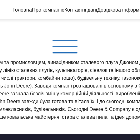
Головна
Про компанію
Контактні дані
Довідкова інформ
м та промисловцем, винахідником сталевого плуга Джоном Д
 лінію сталевих плугів, культиваторів, сівалок та іншого об
 числі трактори, комбайни тощо), будівельну техніку, газон
 John Deere). Заводи компанії розташовані в основному в США
re зазнала безліч змін у комерційній діяльності, виробленій
hn Deere завжди була готова та вітала їх. І до сьогодні ко
емлевласників, будівельників. Сьогодні Deere & Company є од
лише ковальська майстерня, стара сталева пила та ідея допо