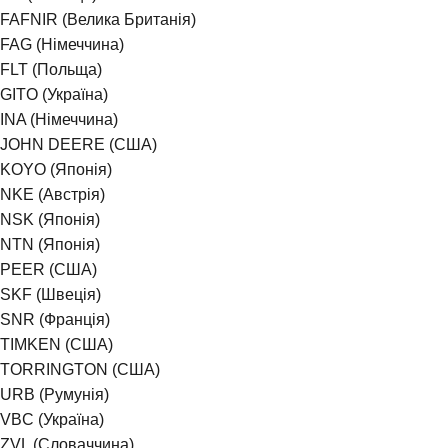
FAFNIR (Велика Британія)
FAG (Німеччина)
FLT (Польща)
GITO (Україна)
INA (Німеччина)
JOHN DEERE (США)
KOYO (Японія)
NKE (Австрія)
NSK (Японія)
NTN (Японія)
PEER (США)
SKF (Швеція)
SNR (Франція)
TIMKEN (США)
TORRINGTON (США)
URB (Румунія)
VBC (Україна)
ZVL (Словаччина)