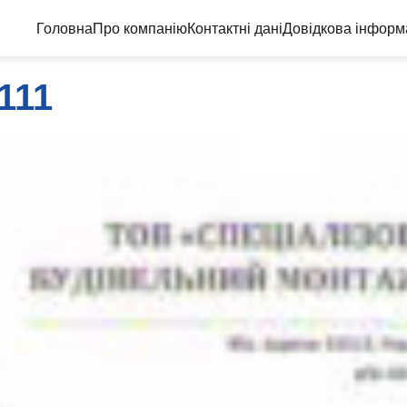
Головна
Про компанію
Контактні дані
Довідкова інформ
111