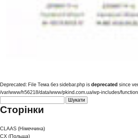
Deprecated
: File Тема без sidebar.php is
deprecated
since ver
/var/www/h56218/data/www/pkind.com.ua/wp-includes/functio
Пошук:
Сторінки
CLAAS (Німеччина)
CX (Польща)