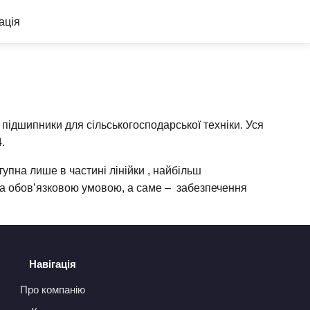
ація
 підшипники для сільськогосподарської техніки. Уся
4.
пна лише в частині лінійки , найбільш
 за обов’язковою умовою, а саме – забезпечення
Навігація
Про компанію