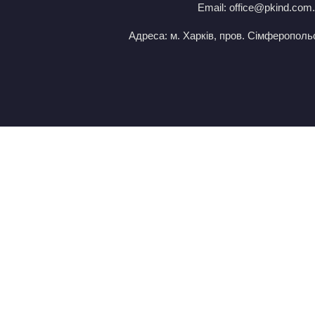
Email:
office@pkind.com
Адреса: м. Харків, пров. Сімферопольсь