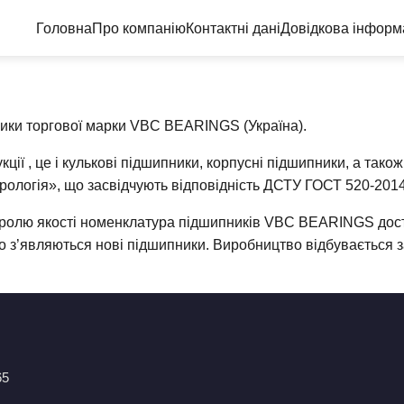
Головна
Про компанію
Контактні дані
Довідкова інформ
ники торгової марки VBC BEARINGS (Україна).
ї , це і кулькові підшипники, корпусні підшипники, а також
рологія», що засвідчують відповідність ДСТУ ГОСТ 520-201
тролю якості номенклатура підшипників VBC BEARINGS досту
йно з’являються нові підшипники. Виробництво відбувається
65